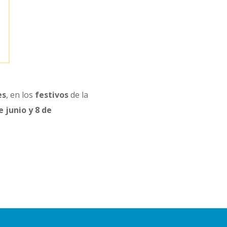
es
, en los
festivos
de la
e junio y 8 de